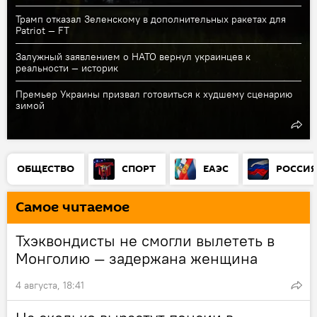
Трамп отказал Зеленскому в дополнительных ракетах для
Patriot — FT
Залужный заявлением о НАТО вернул украинцев к
реальности — историк
Премьер Украины призвал готовиться к худшему сценарию
зимой
ОБЩЕСТВО
СПОРТ
ЕАЭС
РОССИ
Самое читаемое
Тхэквондисты не смогли вылететь в
Монголию — задержана женщина
4 августа, 18:41