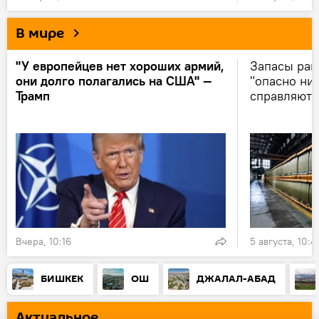
В мире
"У европейцев нет хороших армий,
Запасы ра
они долго полагались на США" —
"опасно низ
Трамп
справляютс
Вчера, 10:16
5 августа, 10:4
БИШКЕК
ОШ
ДЖАЛАЛ-АБАД
Актуальное