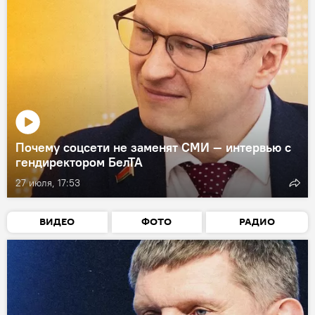
Почему соцсети не заменят СМИ — интервью с
гендиректором БелТА
27 июля, 17:53
ВИДЕО
ФОТО
РАДИО