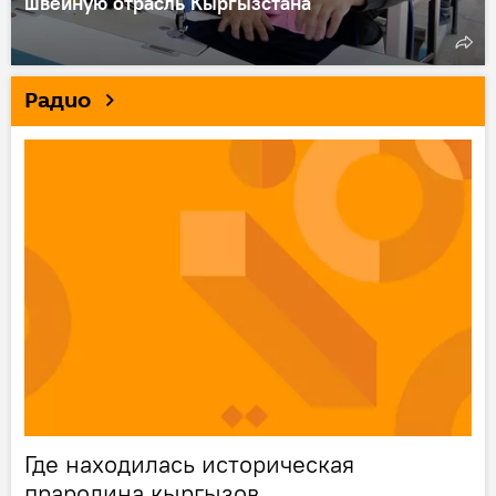
швейную отрасль Кыргызстана
Радио
Где находилась историческая
прародина кыргызов