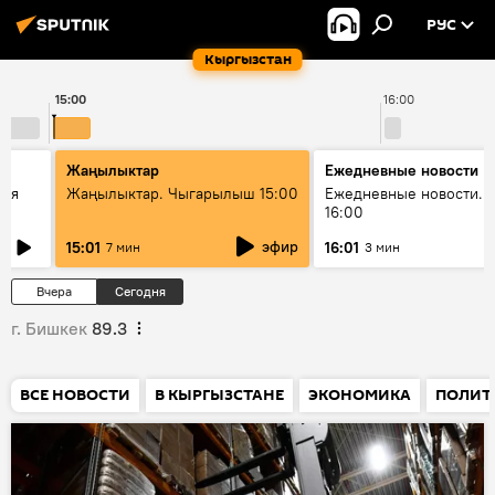
РУС
Кыргызстан
15:00
16:00
Жаңылыктар
Ежедневные новости
кая
Жаңылыктар. Чыгарылыш 15:00
Ежедневные новости. 
16:00
эфир
15:01
16:01
7 мин
3 мин
Вчера
Сегодня
г. Бишкек
89.3
ВСЕ НОВОСТИ
В КЫРГЫЗСТАНЕ
ЭКОНОМИКА
ПОЛИТ