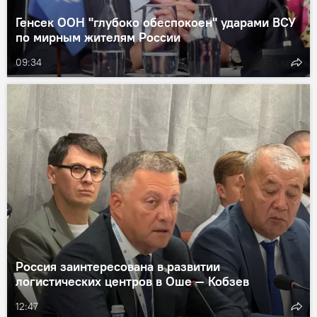
Генсек ООН "глубоко обеспокоен" ударами ВСУ
по мирным жителям России
09:34
Россия заинтересована в развитии
логистических центров в Оше — Кобзев
12:47