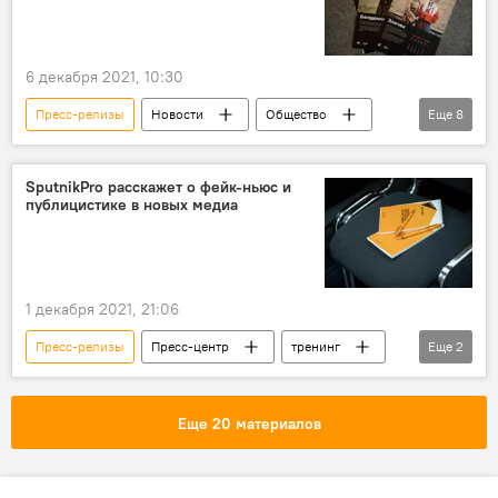
Кыргызстан
6 декабря 2021, 10:30
Пресс-релизы
Новости
Общество
Еще
8
Кыргызстан
Культура
Sputnik Кыргызстан
СМИ
конкурс
SputnikPro расскажет о фейк-ньюс и
публицистике в новых медиа
флешмоб
календарь
национальная одежда
1 декабря 2021, 21:06
Пресс-релизы
Пресс-центр
тренинг
Еще
2
журналистика
Образовательный проект SputnikPro
Еще 20 материалов