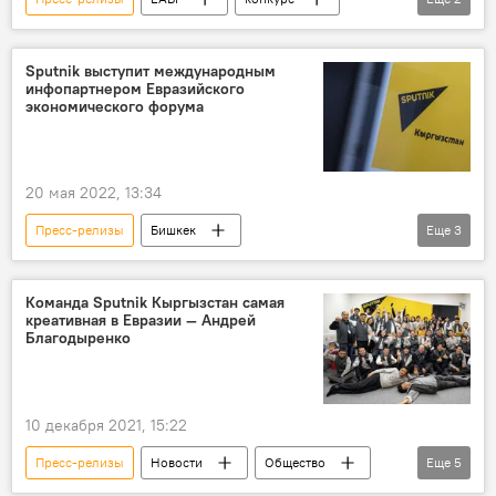
СМИ
Sputnik Кыргызстан
Sputnik выступит международным
инфопартнером Евразийского
экономического форума
20 мая 2022, 13:34
Пресс-релизы
Бишкек
Еще
3
Евразийский экономический форум в Бишкеке
Sputnik
партнерство
Команда Sputnik Кыргызстан самая
креативная в Евразии — Андрей
Благодыренко
10 декабря 2021, 15:22
Пресс-релизы
Новости
Общество
Еще
5
Кыргызстан
Sputnik Кыргызстан