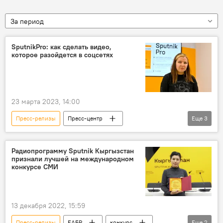
За период
SputnikPro: как сделать видео,
которое разойдется в соцсетях
23 марта 2023, 14:00
Пресс-релизы
Пресс-центр
Еще
3
Пресс-анонс
мастер-класс
видео
соцсети
Радиопрограмму Sputnik Кыргызстан
признали лучшей на международном
конкурсе СМИ
13 декабря 2022, 15:59
Пресс-релизы
ЕАБР
конкурс
Еще
2