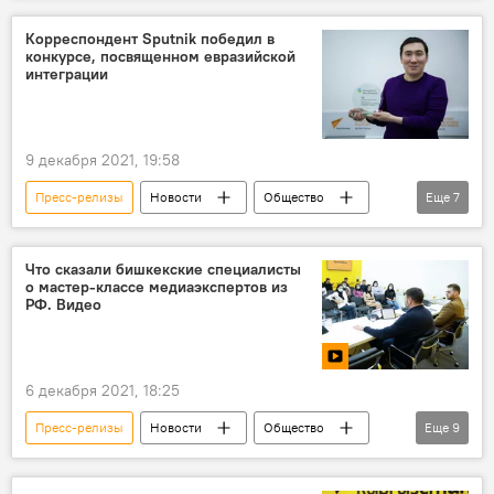
СМИ
Елена Череменина
Корреспондент Sputnik победил в
конкурсе, посвященном евразийской
Андрей Благодыренко
интеграции
9 декабря 2021, 19:58
Пресс-релизы
Новости
Общество
Еще
7
Кыргызстан
Sputnik Кыргызстан
конкурс
СМИ
экономика
Что сказали бишкекские специалисты
о мастер-классе медиаэкспертов из
Бакыт Толканов
ЕАБР
РФ. Видео
6 декабря 2021, 18:25
Пресс-релизы
Новости
Общество
Еще
9
Кыргызстан
Пресс-центр
Пресс-видео
видео
Мультимедиа