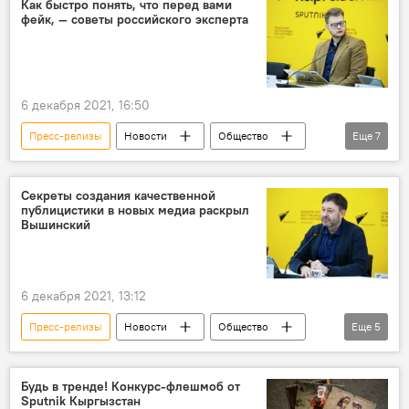
Как быстро понять, что перед вами
фейк, — советы российского эксперта
Кирилл Вышинский
мастер-класс
Артем Буфтяк
Образовательный проект SputnikPro
6 декабря 2021, 16:50
Пресс-релизы
Новости
Общество
Еще
7
Пресс-центр
фейк
опровержение
проверка
Артем Буфтяк
Секреты создания качественной
публицистики в новых медиа раскрыл
Образовательный проект SputnikPro
Вышинский
Кыргызстан
6 декабря 2021, 13:12
Пресс-релизы
Новости
Общество
Еще
5
Пресс-центр
Кирилл Вышинский
мастер-класс
Будь в тренде! Конкурс-флешмоб от
Sputnik Кыргызстан
Образовательный проект SputnikPro