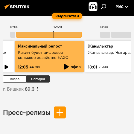
РУС
Кыргызстан
12:00
12:29
13:00
Максимальный репост
Жаңылыктар
уск
Каким будет цифровое
Жаңылыктар. Чыгарыл
сельское хозяйство ЕАЭС
эфир
12:05
13:01
44 мин
7 мин
Вчера
Сегодня
г. Бишкек
89.3
Пресс-релизы