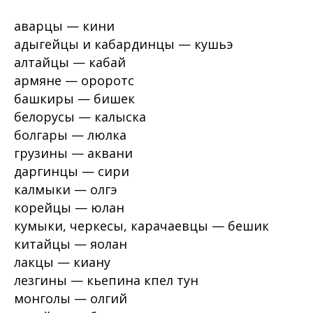
аварцы — кини
адыгейцы и кабардинцы — кушьэ
алтайцы — кабай
армяне — ороротс
башкиры — бишек
белорусы — калыска
болгары — люлка
грузины — аквани
даргинцы — сири
калмыки — олгэ
корейцы — юлан
кумыки, черкесы, карачаевцы — бешик
китайцы — яолан
лакцы — киану
лезгины — кьепина кпел тун
монголы — олгий