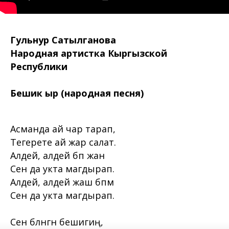
Гульнур Сатылганова
Народная артистка Кыргызской
Республики
Бешик ыр (народная песня)
Асманда ай чар тарап,
Тегерете ай жар салат.
Алдей, алдей бөпө жан
Сен да укта магдырап.
Алдей, алдей жаш бөпөм
Сен да укта магдырап.
Сен бөлөнгөн бешигиң,