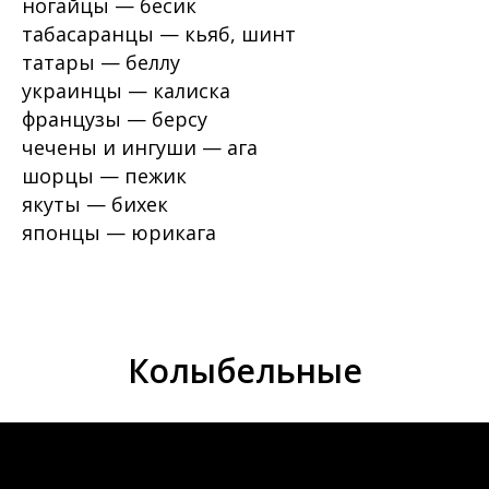
ногайцы — бесик
табасаранцы — кьяб, шинт
татары — беллу
украинцы — калиска
французы — берсу
чечены и ингуши — ага
шорцы — пежик
якуты — бихек
японцы — юрикага
Колыбельные