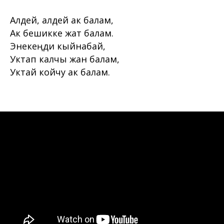
Алдей, алдей ак балам,
Ак бешикке жат балам.
Энекеңди кыйнабай,
Уктап калчы жан балам,
Уктай койчу ак балам.