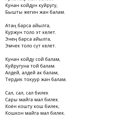
Кунан койдун куйругу,
Бышты жегин жан балам.
Атаң барса айылга,
Куржун толо эт келет.
Энең барса айылга,
Эмчек толо сүт келет.
Кунан койду сой балам,
Куйругуна той балам.
Алдей, алдей ак балам,
Тердик токуур жан балам.
Сал, сал, сал билек
Сары майга мал билек.
Коён кошту кош билек,
Кошкон майга мал билек.