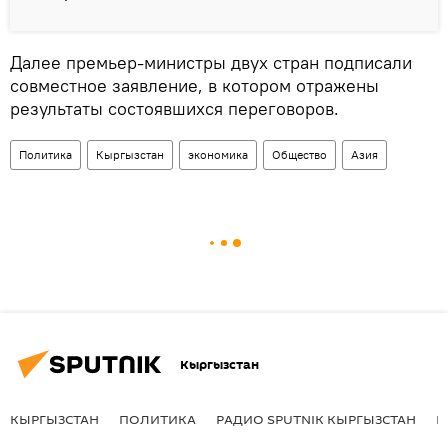
Далее премьер-министры двух стран подписали
совместное заявление, в котором отражены
результаты состоявшихся переговоров.
Политика
Кыргызстан
экономика
Общество
Азия
Кыргызстан
КЫРГЫЗСТАН
ПОЛИТИКА
РАДИО SPUTNIK КЫРГЫЗСТАН
Р