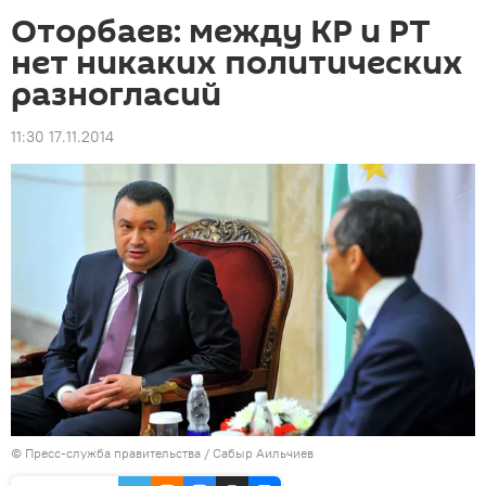
Оторбаев: между КР и РТ
нет никаких политических
разногласий
11:30 17.11.2014
©
Пресс-служба правительства / Сабыр Аильчиев