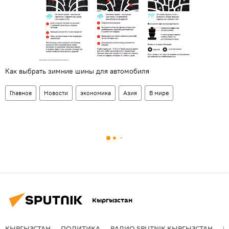
Как выбрать зимние шины для автомобиля
Главное
Новости
экономика
Азия
В мире
Кыргызстан
КЫРГЫЗСТАН
ПОЛИТИКА
РАДИО SPUTNIK КЫРГЫЗСТАН
Р