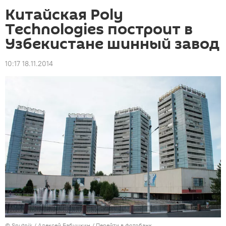
Китайская Poly
Technologies построит в
Узбекистане шинный завод
10:17 18.11.2014
©
Sputnik
/ Алексей Бабушкин
/
Перейти в фотобанк