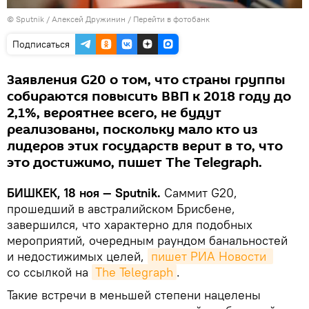
©
Sputnik
/ Алексей Дружинин
/
Перейти в фотобанк
Подписаться
Заявления G20 о том, что страны группы
собираются повысить ВВП к 2018 году до
2,1%, вероятнее всего, не будут
реализованы, поскольку мало кто из
лидеров этих государств верит в то, что
это достижимо, пишет The Telegraph.
БИШКЕК, 18 ноя — Sputnik.
Саммит G20,
прошедший в австралийском Брисбене,
завершился, что характерно для подобных
мероприятий, очередным раундом банальностей
и недостижимых целей,
пишет РИА Новости 
со ссылкой на
The Telegraph
.
Такие встречи в меньшей степени нацелены