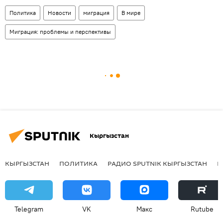
Политика
Новости
миграция
В мире
Миграция: проблемы и перспективы
Кыргызстан
КЫРГЫЗСТАН
ПОЛИТИКА
РАДИО SPUTNIK КЫРГЫЗСТАН
Р
Telegram
VK
Макс
Rutube