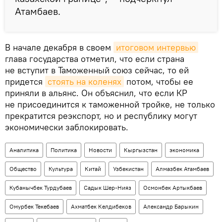
Атамбаев.
В начале декабря в своем
итоговом интервью
глава государства отметил, что если страна
не вступит в Таможенный союз сейчас, то ей
придется
стоять на коленях
потом, чтобы ее
приняли в альянс. Он объяснил, что если КР
не присоединится к таможенной тройке, не только
прекратится реэкспорт, но и республику могут
экономически заблокировать.
Аналитика
Политика
Новости
Кыргызстан
экономика
Общество
Культура
Китай
Узбекистан
Алмазбек Атамбаев
Кубанычбек Турдубаев
Садык Шер-Нияз
Осмонбек Артыкбаев
Омурбек Текебаев
Ахматбек Келдибеков
Александр Барыкин