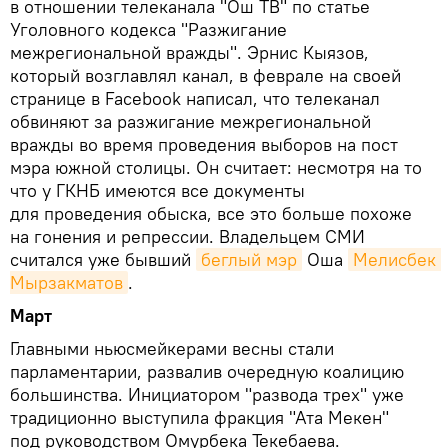
в отношении телеканала "Ош ТВ" по статье
Уголовного кодекса "Разжигание
межрегиональной вражды". Эрнис Кыязов,
который возглавлял канал, в феврале на своей
странице в Facebook написал, что телеканал
обвиняют за разжигание межрегиональной
вражды во время проведения выборов на пост
мэра южной столицы. Он считает: несмотря на то
что у ГКНБ имеются все документы
для проведения обыска, все это больше похоже
на гонения и репрессии. Владельцем СМИ
считался уже бывший
беглый мэр
Оша
Мелисбек 
Мырзакматов
.
Март
Главными ньюсмейкерами весны стали
парламентарии, развалив очередную коалицию
большинства. Инициатором "развода трех" уже
традиционно выступила фракция "Ата Мекен"
под руководством Омурбека Текебаева.