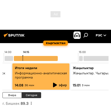
РУС
Кыргызстан
14:00
14:15
15:00
Итоги недели
Жаңылыктар
уск
Информационно-аналитическая
Жаңылыктар. Чыгарыл
программа
эфир
14:08
15:01
36 мин
3 мин
Вчера
Сегодня
г. Бишкек
89.3