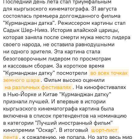
Последний день лета стал триумфальным
для кыргызского кинематографа. 31 августа
состоялась премьера долгожданного фильма
"Курманджан датка". Режиссером картины стал
Садык Шер-Нияз. История алайской царицы,
которая заняла после смерти мужа место лидера
своего народа, не оставила равнодушными
ни одного зрителя. Эта картина стала
безоговорочным лидером по просмотрам
и кассовым сборам. За короткое время
"Курманджан датку" посмотрели
во всех точках 
земного шара
. Фильм высоко оценили
на различных фестивалях
. На кинофестивалях
в Нью-Йорке и Китае "Курманджан датку"
признали лучшей. И впервые в истории
кыргызского кинематографа картина была
включена в список претендентов на номинацию
в категории "Лучший иностранный фильм"
кинопремии "Оскар". В итоговый
шорт-лист 
лента
, к сожалению, не попала. Но зато весь мир