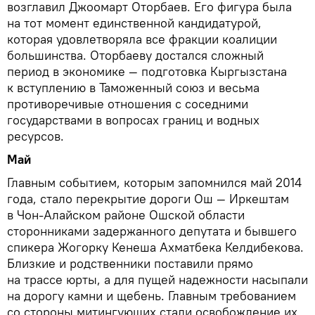
возглавил Джоомарт Оторбаев. Его фигура была
на тот момент единственной кандидатурой,
которая удовлетворяла все фракции коалиции
большинства. Оторбаеву достался сложный
период в экономике — подготовка Кыргызстана
к вступлению в Таможенный союз и весьма
противоречивые отношения с соседними
государствами в вопросах границ и водных
ресурсов.
Май
Главным событием, которым запомнился май 2014
года, стало перекрытие дороги Ош — Иркештам
в Чон-Алайском районе Ошской области
сторонниками задержанного депутата и бывшего
спикера Жогорку Кенеша Ахматбека Келдибекова.
Близкие и родственники поставили прямо
на трассе юрты, а для пущей надежности насыпали
на дорогу камни и щебень. Главным требованием
со стороны митингующих стали освобождение их