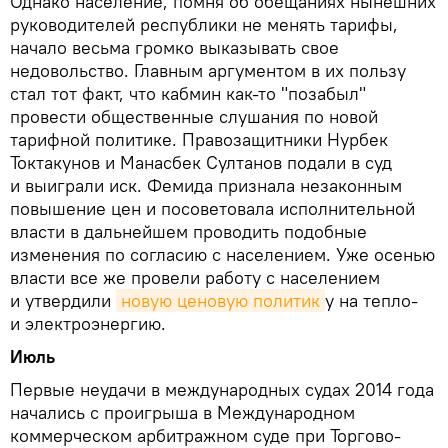
Однако население, помня об обещаниях нынешних
руководителей республики не менять тарифы,
начало весьма громко выказывать свое
недовольство. Главным аргументом в их пользу
стал тот факт, что кабмин как-то "позабыл"
провести общественные слушания по новой
тарифной политике. Правозащитники Нурбек
Токтакунов и Манасбек Султанов подали в суд
и выиграли иск. Фемида признала незаконным
повышение цен и посоветовала исполнительной
власти в дальнейшем проводить подобные
изменения по согласию с населением. Уже осенью
власти все же провели работу с населением
и утвердили
новую ценовую политик
у на тепло-
и электроэнергию.
Июль
Первые неудачи в международных судах 2014 года
начались с проигрыша в Международном
коммерческом арбитражном суде при Торгово-