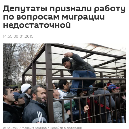
Депутаты признали работу
по вопросам миграции
недостаточной
14:55 30.01.2015
©
Sputnik
/ Максим Блинов
/
Перейти в фотобанк