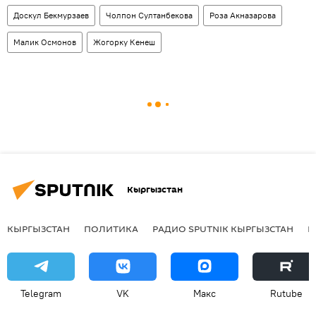
Доскул Бекмурзаев
Чолпон Султанбекова
Роза Акназарова
Малик Осмонов
Жогорку Кенеш
Кыргызстан
КЫРГЫЗСТАН
ПОЛИТИКА
РАДИО SPUTNIK КЫРГЫЗСТАН
Р
Telegram
VK
Макс
Rutube