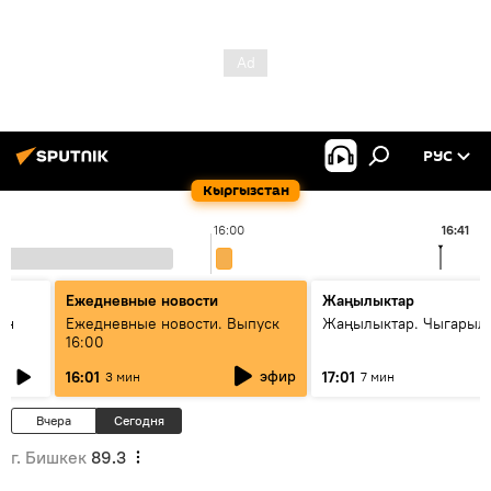
РУС
Кыргызстан
16:00
16:41
Ежедневные новости
Жаңылыктар
ан
Ежедневные новости. Выпуск
Жаңылыктар. Чыгарыл
16:00
эфир
16:01
17:01
3 мин
7 мин
Вчера
Сегодня
г. Бишкек
89.3