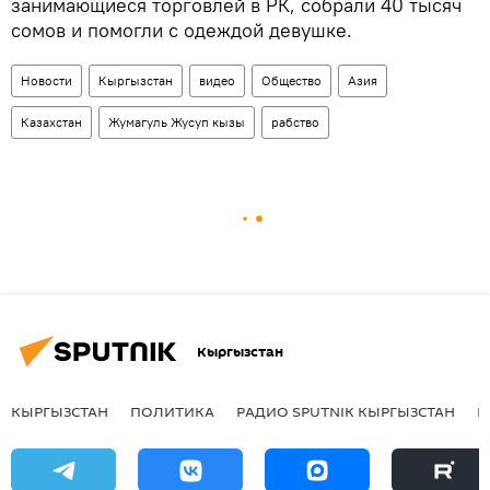
занимающиеся торговлей в РК, собрали 40 тысяч
сомов и помогли с одеждой девушке.
Новости
Кыргызстан
видео
Общество
Азия
Казахстан
Жумагуль Жусуп кызы
рабство
Кыргызстан
КЫРГЫЗСТАН
ПОЛИТИКА
РАДИО SPUTNIK КЫРГЫЗСТАН
Р