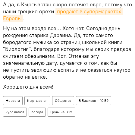
А да, в Кыргызстан скоро потечет евро, потому что
наши грецкие орехи
продают в супермаркетах 
Европы
.
Ну на этом вроде все… Хотя нет. Сегодня день
рождения старика Дарвина. Да, того самого
бородатого мужика со страниц школьной книги
"Биология", благодаря которому мы своих предков
считаем обезьянами. Вот. Отмечая эту
знаменательную дату, думается о том, как бы
не пустить эволюцию вспять и не оказаться наутро
обратно на ветке.
Хорошего дня всем!
Новости
Кыргызстан
Общество
В Бишкеке — 10.59
курс валют
погода
Цены на ГСМ