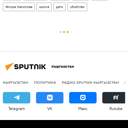
Флора Халилова
школа
дети
убийство
Кыргызстан
КЫРГЫЗСТАН
ПОЛИТИКА
РАДИО SPUTNIK КЫРГЫЗСТАН
Р
Telegram
VK
Макс
Rutube