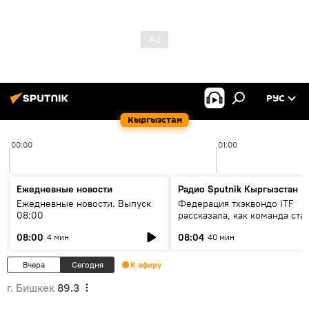
РУС
Кыргызстан
00:00
01:00
Ежедневные новости
Радио Sputnik Кыргызстан
Ежедневные новости. Выпуск
Федерация тхэквондо ITF
08:00
рассказала, как команда ста
жертвой мошенников
08:00
08:04
4 мин
40 мин
Вчера
Сегодня
К эфиру
г. Бишкек
89.3