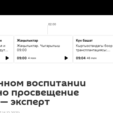
02:00
н
Жаңылыктар
Күн башат
я и
Жаңылыктар. Чыгарылыш
Кыргызстандагы боор
дут
09:00
трансплантациясы:
жетишкендиктер жана
09:00
09:04
4 мин
46 мин
келечеги
енном воспитании
но просвещение
— эксперт
7 14.12.2021
)