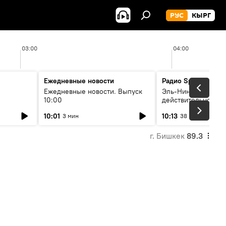
РУС
КЫРГ
03:00
04:00
Ежедневные новости
Радио Sputnik Кыр
Ежедневные новости. Выпуск
Эль-Ниньо, жара и 
10:00
действительно вли
 өнүгүү
погоду в Кыргызст
10:01
10:13
3 мин
38 мин
г. Бишкек
89.3