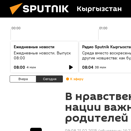
Кыргызстан
00:00
01:00
Ежедневные новости
Радио Sputnik Кыргызста
Ежедневные новости. Выпуск
Среда вместо воскресень
08:00
другие новшества: как бу
проходить выборы в КР?
08:00
08:04
4 мин
38 мин
Вчера
Сегодня
К эфиру
В нравств
нации важ
родителей 
09:08 21.02.2015
(обновлено:
14:2