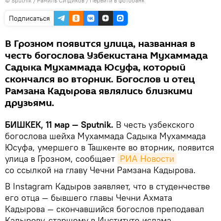
©
Sputnik
/ Рамиль Ситдиков
/
Перейти в фотобанк
Подписаться
В Грозном появится улица, названная в
честь богослова Узбекистана Мухаммада
Садыка Мухаммада Юсуфа, который
скончался во вторник. Богослов и отец
Рамзана Кадырова являлись близкими
друзьями.
БИШКЕК, 11 мар — Sputnik.
В честь узбекского
богослова шейха Мухаммада Садыка Мухаммада
Юсуфа, умершего в Ташкенте во вторник, появится
улица в Грозном, сообщает
РИА Новости
со ссылкой на главу Чечни Рамзана Кадырова.
В Instagram Кадыров заявляет, что в студенчестве
его отца — бывшего главы Чечни Ахмата
Кадырова — скончавшийся богослов преподавал
Кадырову-старшему в Институте ислама