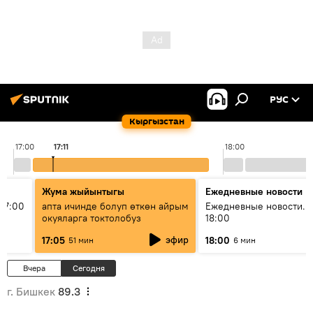
РУС
Кыргызстан
17:00
17:11
18:00
Жума жыйынтыгы
Ежедневные новости
17:00
апта ичинде болуп өткөн айрым
Ежедневные новости. 
окуяларга токтолобуз
18:00
эфир
17:05
18:00
51 мин
6 мин
Вчера
Сегодня
г. Бишкек
89.3