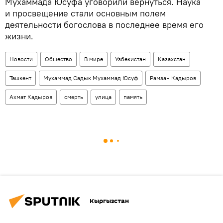
Мухаммада Юсуфа уговорили вернуться. Наука
и просвещение стали основным полем
деятельности богослова в последнее время его
жизни.
Новости
Общество
В мире
Узбекистан
Казахстан
Ташкент
Мухаммад Садык Мухаммад Юсуф
Рамзан Кадыров
Ахмат Кадыров
смерть
улица
память
Кыргызстан