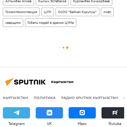
Алтынбек Алиев
Кылыч Эстебесов
Курманбек Кочкорбаев
Госэкотехинспекция
ЦУМ
ОсОО "Байсал Курулуш"
лифт
сварщики
Гибель людей в здании ЦУМа
Кыргызстан
КЫРГЫЗСТАН
ПОЛИТИКА
РАДИО SPUTNIK КЫРГЫЗСТАН
Р
Telegram
VK
Макс
Rutube