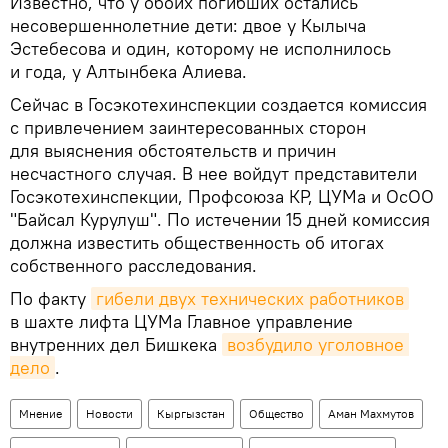
Известно, что у обоих погибших остались
несовершеннолетние дети: двое у Кылыча
Эстебесова и один, которому не исполнилось
и года, у Алтынбека Алиева.
Сейчас в Госэкотехинспекции создается комиссия
с привлечением заинтересованных сторон
для выяснения обстоятельств и причин
несчастного случая. В нее войдут представители
Госэкотехинспекции, Профсоюза КР, ЦУМа и ОсОО
"Байсал Курулуш". По истечении 15 дней комиссия
должна известить общественность об итогах
собственного расследования.
По факту
гибели двух технических работников
в шахте лифта ЦУМа Главное управление
внутренних дел Бишкека
возбудило уголовное 
дело
.
Мнение
Новости
Кыргызстан
Общество
Аман Махмутов