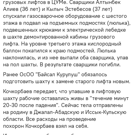
грузовых лифтов в ЦУМе. Сварщики Алтынбек
Алиев (36 лет) и Кылыч Эстебесов (37 лет)
спускали газосварочное оборудование с шестого
этажа в подвал на подъемных подмостях (люлька),
подвешенных крюками к электрической лебедке
в шахте демонтированной кабины грузового
лифта. На уровне третьего этажа кислородный
баллон покатился к краю подмостей. Люлька
наклонилась, и из нее выпали оба сварщика, упав
на пол шахты. В результате сварщики погибли.
Ранее ОсОО "Байсал Курулуш" обязалось
подготовить шахту к замене старого лифта новым.
Кочкорбаев передает, что упавшие в лифтовую
шахту рабочие оставались живы в "течение минут
20-30 после падения". Сейчас тела отправлены
на родину в Джалал-Абадскую и Иссык-Кульскую
области. Все расходы на проведение
похорон Кочкорбаев взял на себя.