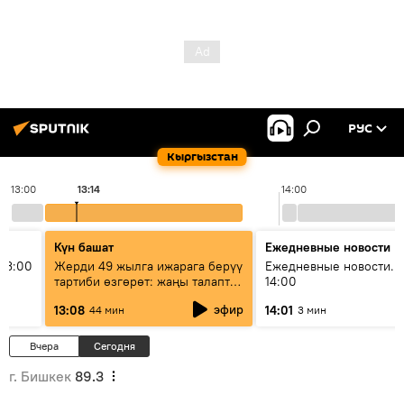
РУС
Кыргызстан
13:00
13:14
14:00
Күн башат
Ежедневные новости
13:00
Жерди 49 жылга ижарага берүү
Ежедневные новости. 
тартиби өзгөрөт: жаңы талаптар
14:00
эмнени көздөйт?
эфир
13:08
14:01
44 мин
3 мин
Вчера
Сегодня
г. Бишкек
89.3