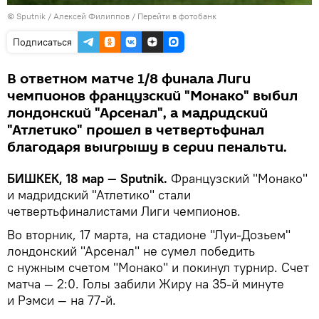
©
Sputnik
/ Алексей Филиппов
/
Перейти в фотобанк
Подписаться
В ответном матче 1/8 финала Лиги
чемпионов французский "Монако" выбил
лондонский "Арсенал", а мадридский
"Атлетико" прошел в четвертьфинал
благодаря выигрышу в серии пенальти.
БИШКЕК, 18 мар — Sputnik.
Французский "Монако"
и мадридский "Атлетико" стали
четвертьфиналистами Лиги чемпионов.
Во вторник, 17 марта, на стадионе "Луи-Дозьем"
лондонский "Арсенал" не сумел победить
с нужным счетом "Монако" и покинул турнир. Счет
матча — 2:0. Голы забили Жиру на 35-й минуте
и Рэмси — на 77-й.