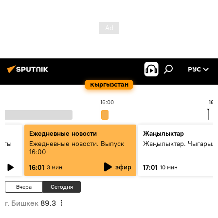
РУС
Кыргызстан
16:00
16:
Ежедневные новости
Жаңылыктар
дагы
Ежедневные новости. Выпуск
Жаңылыктар. Чыгарыл
16:00
ызмат
эфир
16:01
17:01
3 мин
10 мин
Вчера
Сегодня
г. Бишкек
89.3