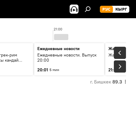
РУС
КЫРГ
21:00
Ежедневные новости
Жаңылыктар
грек-рим
Ежедневные новости. Выпуск
Жаңылыктар.
хы кандай
20:00
20:01
21:01
5 мин
10 мин
г. Бишкек
89.3