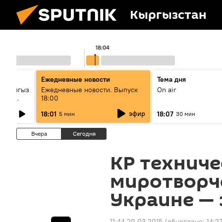
Кыргызстан
18:04
Ежедневные новости
Тема дня
: кыргыз
Ежедневные новости. Выпуск
On air
унун
18:00
эфир
18:01
18:07
5 мин
30 мин
Вчера
Сегодня
КР техниче
миротворч
Украине — 
11:44 20.03.2015
(обновлено:
14:2