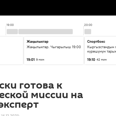
19:00
20:00
Жаңылыктар
Спортбокс
Жаңылыктар. Чыгарылыш 19:00
Кыргызстандын 
күрөшүнүн тары
башталган?
19:01
19:10
9 мин
42 мин
ски готова к
еской миссии на
эксперт
7 14.12.2021
)