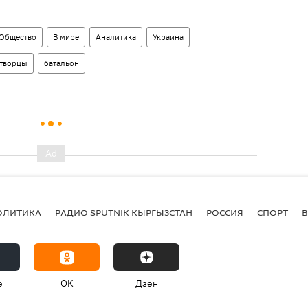
Общество
В мире
Аналитика
Украина
творцы
батальон
ОЛИТИКА
РАДИО SPUTNIK КЫРГЫЗСТАН
РОССИЯ
СПОРТ
e
OK
Дзен