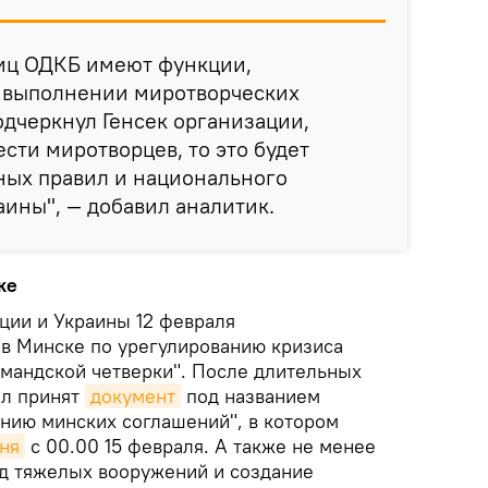
ниц ОДКБ имеют функции,
 выполнении миротворческих
одчеркнул Генсек организации,
сти миротворцев, то это будет
ных правил и национального
аины", — добавил аналитик.
ке
ции и Украины 12 февраля
в Минске по урегулированию кризиса
рмандской четверки". После длительных
ыл принят
документ
под названием
нию минских соглашений", в котором
ня
с 00.00 15 февраля. А также не менее
од тяжелых вооружений и создание