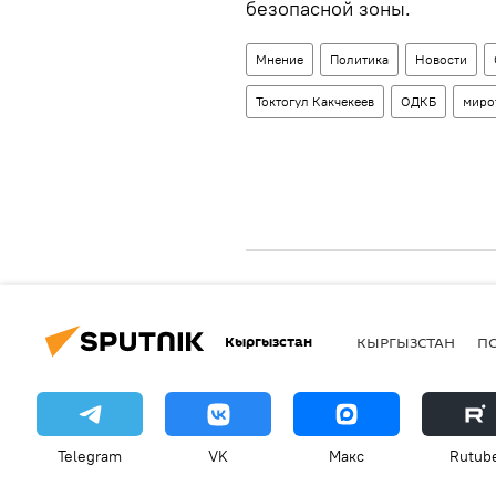
безопасной зоны.
Мнение
Политика
Новости
Токтогул Какчекеев
ОДКБ
миро
Кыргызстан
КЫРГЫЗСТАН
П
Telegram
VK
Макс
Rutub