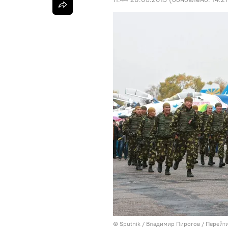
©
Sputnik
/ Владимир Пирогов
/
Перейти