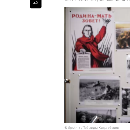
©
Sputnik / Табылды Кадырбеков