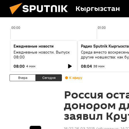
Кыргызстан
00:00
01:00
Ежедневные новости
Радио Sputnik Кыргызста
Ежедневные новости. Выпуск
Среда вместо воскресень
08:00
другие новшества: как бу
проходить выборы в КР?
08:00
08:04
4 мин
38 мин
Вчера
Сегодня
К эфиру
Россия ос
донором д
заявил Кру
16:22 26.03.2015
(обновлено:
14:2