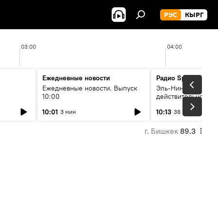
РУС
КЫРГ
03:00
04:00
Ежедневные новости
Радио Sputnik Кыр
Ежедневные новости. Выпуск
Эль-Ниньо, жара и 
10:00
действительно вли
 өнүгүү
погоду в Кыргызст
10:01
10:13
3 мин
38 мин
г. Бишкек
89.3