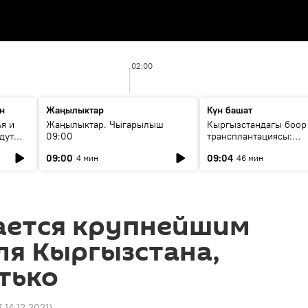
02:00
н
Жаңылыктар
Күн башат
я и
Жаңылыктар. Чыгарылыш
Кыргызстандагы боор
дут
09:00
трансплантациясы:
жетишкендиктер жана
09:00
09:04
4 мин
46 мин
келечеги
тается крупнейшим
ля Кыргызстана,
тько
7 14.12.2021
)