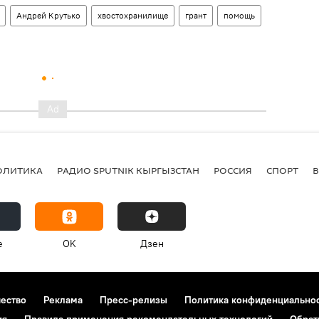
Андрей Крутько
хвостохранилище
грант
помощь
ОЛИТИКА
РАДИО SPUTNIK КЫРГЫЗСТАН
РОССИЯ
СПОРТ
e
OK
Дзен
чество
Реклама
Пресс-релизы
Политика конфиденциально