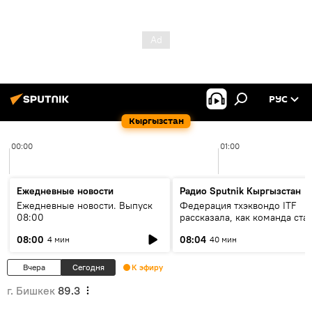
РУС
Кыргызстан
00:00
01:00
Ежедневные новости
Радио Sputnik Кыргызстан
Ежедневные новости. Выпуск
Федерация тхэквондо ITF
08:00
рассказала, как команда ста
жертвой мошенников
08:00
08:04
4 мин
40 мин
Вчера
Сегодня
К эфиру
г. Бишкек
89.3