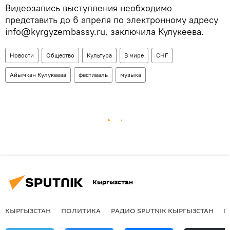
Видеозапись выступления необходимо
представить до 6 апреля по электронному адресу
info@kyrgyzembassy.ru, заключила Кулукеева.
Новости
Общество
Культура
В мире
СНГ
Айымкан Кулукеева
фестиваль
музыка
Кыргызстан
КЫРГЫЗСТАН
ПОЛИТИКА
РАДИО SPUTNIK КЫРГЫЗСТАН
Р