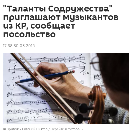
"Таланты Содружества"
приглашают музыкантов
из КР, сообщает
посольство
17:38 30.03.2015
©
Sputnik
/ Евгений Биятов
/
Перейти в фотобанк