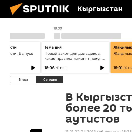
Кыргызстан
18:00
 новости
Тема дня
Жаңылык
новости. Выпуск
Новый закон для дольщиков:
Жаңылыкт
какие правила изменят покупку
квартир
18:06
19:01
41 мин
10 м
Вчера
Сегодня
В Кыргызс
более 20 т
аутистов
11:21 02.04.2015
(обновлено:
18:28