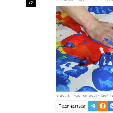
©
Sputnik
/ Руслан Кривобок
/
Перейти 
Подписаться