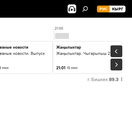
РУС
КЫРГ
21:00
евные новости
Жаңылыктар
евные новости. Выпуск
Жаңылыктар. Чыгарылыш 21:00
21:01
8 мин
10 мин
г. Бишкек
89.3