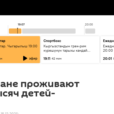
19:07
20:00
тар
Спортбокс
Ежедн
ар. Чыгарылыш 19:00
Кыргызстандын грек-рим
Ежедн
күрөшүнүн тарыхы кандай
20:00
башталган?
эфир
19:11
20:01
ин
42 мин
тане проживают
ысяч детей-
 15.12.2021
)