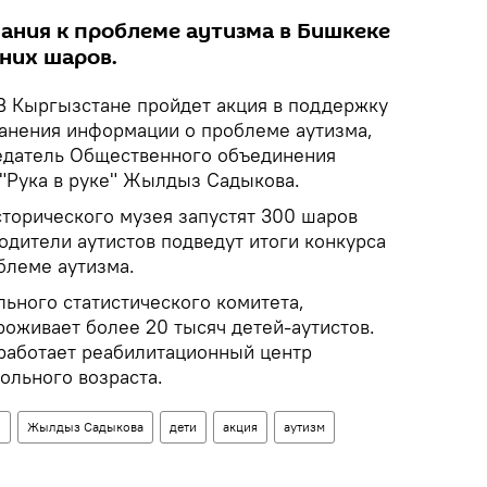
ания к проблеме аутизма в Бишкеке
иних шаров.
 Кыргызстане пройдет акция в поддержку
анения информации о проблеме аутизма,
едатель Общественного объединения
 "Рука в руке" Жылдыз Садыкова.
Исторического музея запустят 300 шаров
родители аутистов подведут итоги конкурса
блеме аутизма.
ьного статистического комитета,
роживает более 20 тысяч детей-аутистов.
работает реабилитационный центр
ольного возраста.
о
Жылдыз Садыкова
дети
акция
аутизм