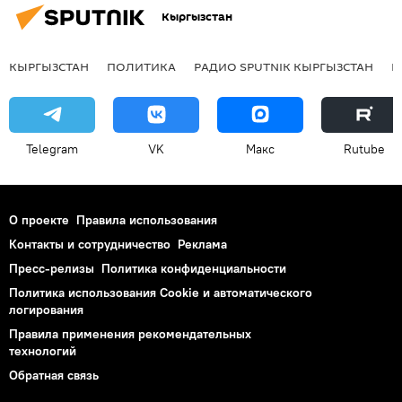
Кыргызстан
КЫРГЫЗСТАН
ПОЛИТИКА
РАДИО SPUTNIK КЫРГЫЗСТАН
Р
Telegram
VK
Макс
Rutube
О проекте
Правила использования
Контакты и сотрудничество
Реклама
Пресс-релизы
Политика конфиденциальности
Политика использования Cookie и автоматического
логирования
Правила применения рекомендательных
технологий
Обратная связь