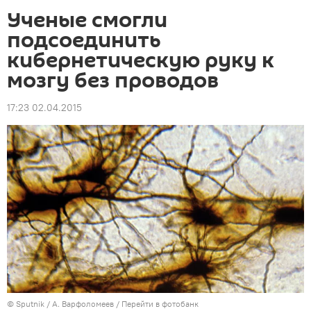
Ученые смогли
подсоединить
кибернетическую руку к
мозгу без проводов
17:23 02.04.2015
©
Sputnik
/ А. Варфоломеев
/
Перейти в фотобанк