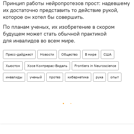
Принцип работы нейропротезов прост: надевшему
их достаточно представить то действие рукой,
которое он хотел бы совершить.
По планам ученых, их изобретение в скором
будущем может стать обычной практикой
для инвалидов во всем мире.
Пресс-дайджест
Новости
Общество
В мире
США
Хьюстон
Хосе Контрерас-Видаль
Frontiers in Neuroscience
инвалиды
ученый
протез
кибернетика
рука
опыт