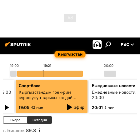
РУС
Кыргызстан
19:00
19:21
20:00
Спортбокс
Ежедневные новости
19:00
Кыргызстандын грек-рим
Ежедневные новости. 
күрөшүнүн тарыхы кандай
20:00
башталган?
эфир
19:05
20:01
42 мин
8 мин
Вчера
Сегодня
г. Бишкек
89.3