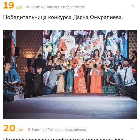
19
/20
©
Sputnik / Табылды Кадырбеков
Победительница конкурса Даяна Омуралиева.
20
/20
©
Sputnik / Табылды Кадырбеков
Пятерка красавиц и победительница конкурса