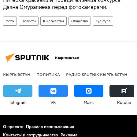
Даяна Омуралиева перед фотокамерами.
фото
Новости
Кыргызстан
Общество
Культура
Кыргызстан
КЫРГЫЗСТАН
ПОЛИТИКА
РАДИО SPUTNIK КЫРГЫЗСТАН
Р
Telegram
VK
Макс
Rutube
О проекте
Правила использования
Контакты и сотрудничество
Реклама