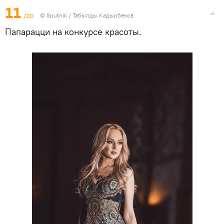
11
/20
©
Sputnik / Табылды Кадырбеков
Папарацци на конкурсе красоты.