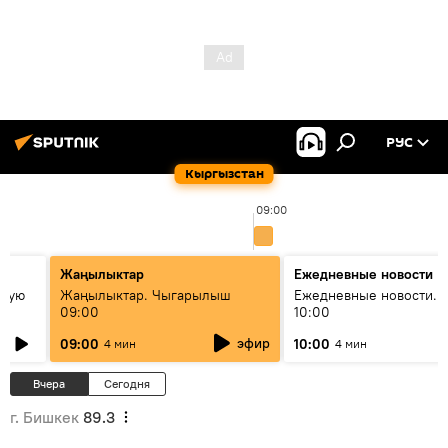
РУС
Кыргызстан
09:00
Жаңылыктар
Ежедневные новости
овую
Жаңылыктар. Чыгарылыш
Ежедневные новости. 
09:00
10:00
эфир
09:00
10:00
4 мин
4 мин
Вчера
Сегодня
г. Бишкек
89.3