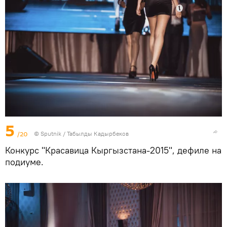
5
/20
©
Sputnik / Табылды Кадырбеков
Конкурс "Красавица Кыргызстана-2015", дефиле на
подиуме.