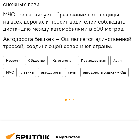
снежных лавин.
МЧС прогнозирует образование гололедицы
на всех дорогах и просит водителей соблюдать
дистанцию между автомобилями в 500 метров.
Автодорога Бишкек — Ош является единственной
трассой, соединяющей север и юг страны.
Новости
Общество
Кыргызстан
Происшествия
Азия
МЧС
лавина
автодорога
сель
автодорога Бишкек – Ош
Кыргызстан