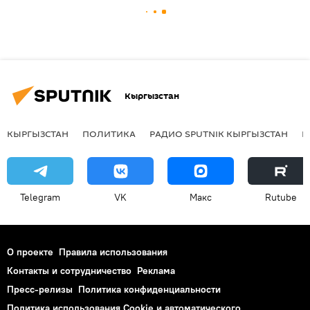
Кыргызстан
КЫРГЫЗСТАН
ПОЛИТИКА
РАДИО SPUTNIK КЫРГЫЗСТАН
Р
Telegram
VK
Макс
Rutube
О проекте
Правила использования
Контакты и сотрудничество
Реклама
Пресс-релизы
Политика конфиденциальности
Политика использования Cookie и автоматического