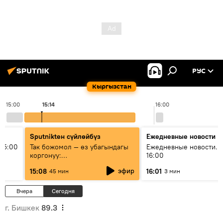
РУС
Кыргызстан
15:00
15:14
16:00
Sputnikteн сүйлөйбүз
Ежедневные новости
15:00
Так божомол — өз убагындагы
Ежедневные новости. 
коргонуу:
16:00
гидрометеорологиялык кызмат
эфир
15:08
16:01
45 мин
3 мин
кантип өркүндөтүлүүдө
Вчера
Сегодня
г. Бишкек
89.3