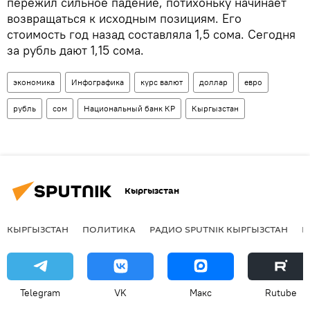
пережил сильное падение, потихоньку начинает
возвращаться к исходным позициям. Его
стоимость год назад составляла 1,5 сома. Сегодня
за рубль дают 1,15 сома.
экономика
Инфографика
курс валют
доллар
евро
рубль
сом
Национальный банк КР
Кыргызстан
Кыргызстан
КЫРГЫЗСТАН
ПОЛИТИКА
РАДИО SPUTNIK КЫРГЫЗСТАН
Р
Telegram
VK
Макс
Rutube