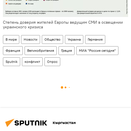
Степень доверия жителей Европы ведущим СМИ в освещении
украинского кризиса
В мире
Новости
Общество
Украина
Германия
Франция
Великобритания
Греция
МИА "Россия сегодня"
Sputnik
конфликт
Опрос
Кыргызстан