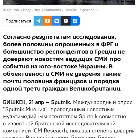
©
Sputnik
/ Владимир Астапкович
/
Перейти в фотобанк
Подписаться
Согласно результатам исследования,
более половины опрошенных в ФРГ и
большинство респондентов в Греции не
доверяют новостям ведущих СМИ про
события на юго-востоке Украины. В
объективности СМИ не уверены также
почти половина французов и порядка
одной трети граждан Великобритании.
БИШКЕК, 21 апр — Sputnik.
Международный опрос
"Sputnik.Мнения", проведенный новостным
мультимедийным агентством Sputnik совместно
с известной британской исследовательской
компанией ICM Reseacrh, показал степень доверия
граждан Великобритании, Германии, Греции