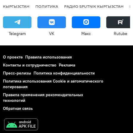
КЫРГЫЗСТАН
ПОЛИТИКА
РАДИО SPUTNIK КЫРГЫЗСТАН
Р
Telegram
VK
Макс
Rutube
О проекте
Правила использования
Контакты и сотрудничество
Реклама
Пресс-релизы
Политика конфиденциальности
Политика использования Cookie и автоматического
логирования
Правила применения рекомендательных
технологий
Обратная связь