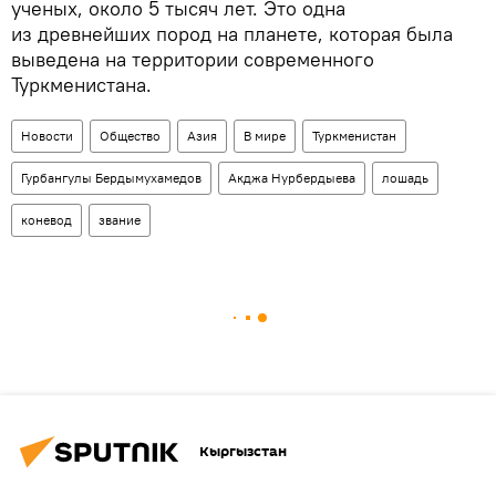
ученых, около 5 тысяч лет. Это одна
из древнейших пород на планете, которая была
выведена на территории современного
Туркменистана.
Новости
Общество
Азия
В мире
Туркменистан
Гурбангулы Бердымухамедов
Акджа Нурбердыева
лошадь
коневод
звание
Кыргызстан