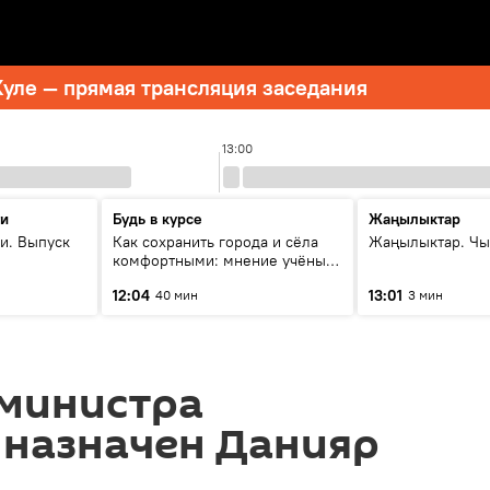
уле — прямая трансляция заседания
13:00
ти
Будь в курсе
Жаңылыктар
и. Выпуск
Как сохранить города и сёла
Жаңылыктар. Чы
комфортными: мнение учёных
Евразии
12:04
13:01
40 мин
3 мин
министра
 назначен Данияр