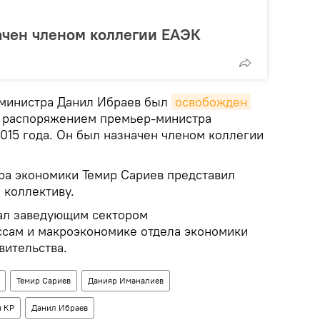
ачен членом коллегии ЕАЭК
министра Данил Ибраев был
освобожден 
распоряжением премьер-министра
015 года. Он был назначен членом коллегии
тра экономики Темир Сариев представил
 коллективу.
ал заведующим сектором
сам и макроэкономике отдела экономики
вительства.
Темир Сариев
Данияр Иманалиев
и КР
Данил Ибраев