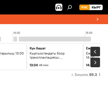
РУС
КЫРГ
14:00
15:00
Күн башат
Ежедневные 
гарылыш 13:00
Кыргызстандагы боор
Ежедневные н
трансплантациясы:
14:00
жетишкендиктер жана өнүгүү
13:04
14:01
46 мин
3 мин
келечеги
г. Бишкек
89.3