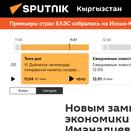
Кыргызстан
Премьеры стран ЕАЭС собрались на Иссык-К
11:00
11:37
12:00
Тема дня
Ежедневные новос
ыш 11:00
VI Дүйнөлүк көчмөндөр
Ежедневные новост
оюндарына саналуу күндөр
12:00
калды: даярдык иштери кайсы
эфир
11:04
12:01
47 мин
3 мин
этапка жетти?
Вчера
Сегодня
Новым зам
экономики
Иманалиев