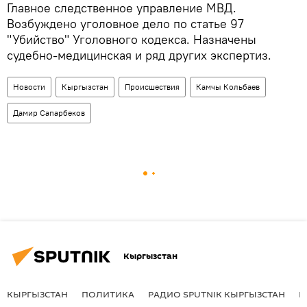
Главное следственное управление МВД.
Возбуждено уголовное дело по статье 97
"Убийство" Уголовного кодекса. Назначены
судебно-медицинская и ряд других экспертиз.
Новости
Кыргызстан
Происшествия
Камчы Кольбаев
Дамир Сапарбеков
Кыргызстан
КЫРГЫЗСТАН
ПОЛИТИКА
РАДИО SPUTNIK КЫРГЫЗСТАН
Р