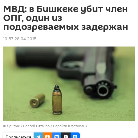
МВД: в Бишкеке убит член
ОПГ, один из
подозреваемых задержан
10:57 28.04.2015
©
Sputnik
/ Сергей Пятаков
/
Перейти в фотобанк
Подписаться