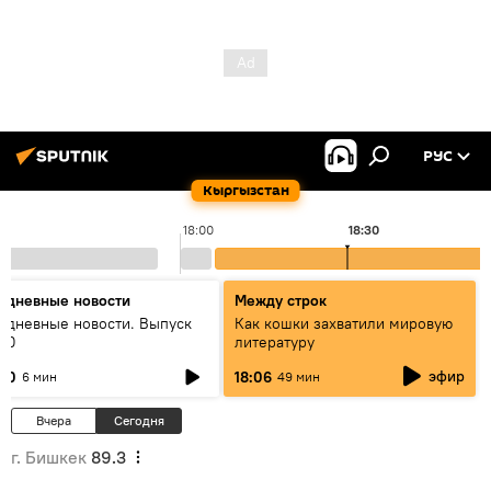
РУС
Кыргызстан
18:00
18:30
едневные новости
Между строк
едневные новости. Выпуск
Как кошки захватили мировую
:00
литературу
эфир
:00
18:06
6 мин
49 мин
Вчера
Сегодня
г. Бишкек
89.3