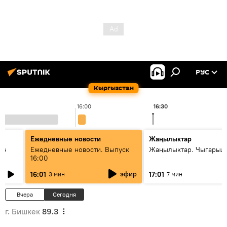
РУС
Кыргызстан
16:00
16:30
Ежедневные новости
Жаңылыктар
ан
Ежедневные новости. Выпуск
Жаңылыктар. Чыгарыл
16:00
эфир
16:01
17:01
3 мин
7 мин
Вчера
Сегодня
г. Бишкек
89.3