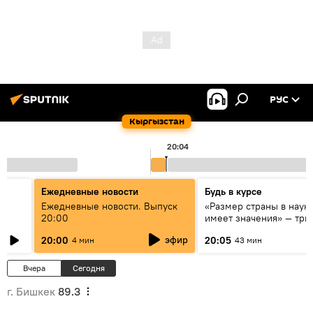
РУС
Кыргызстан
20:04
Ежедневные новости
Будь в курсе
к
Ежедневные новости. Выпуск
«Размер страны в наук
20:00
имеет значения» — три
эксперта о сотрудниче
эфир
20:00
20:05
4 мин
43 мин
России и Кыргызстана 
образовании и исследо
Вчера
Сегодня
г. Бишкек
89.3