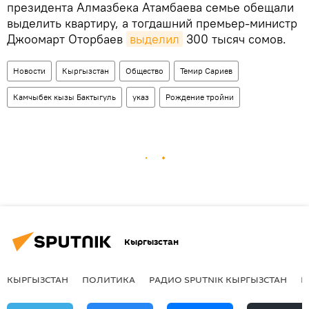
президента Алмазбека Атамбаева семье обещали
выделить квартиру, а тогдашний премьер-министр
Джоомарт Оторбаев
выделил
300 тысяч сомов.
Новости
Кыргызстан
Общество
Темир Сариев
Камчыбек кызы Бактыгуль
указ
Рождение тройни
Кыргызстан
КЫРГЫЗСТАН
ПОЛИТИКА
РАДИО SPUTNIK КЫРГЫЗСТАН
Р