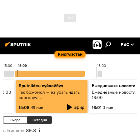
РУС
Кыргызстан
15:00
15:09
16:00
Sputnikteн сүйлөйбүз
Ежедневные новости
15:00
Так божомол — өз убагындагы
Ежедневные новости. 
коргонуу:
16:00
гидрометеорологиялык кызмат
эфир
15:08
16:01
45 мин
3 мин
кантип өркүндөтүлүүдө
Вчера
Сегодня
г. Бишкек
89.3