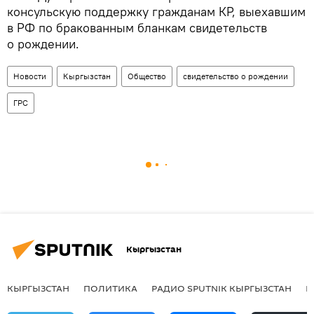
консульскую поддержку гражданам КР, выехавшим
в РФ по бракованным бланкам свидетельств
о рождении.
Новости
Кыргызстан
Общество
свидетельство о рождении
ГРС
Кыргызстан
КЫРГЫЗСТАН
ПОЛИТИКА
РАДИО SPUTNIK КЫРГЫЗСТАН
Р