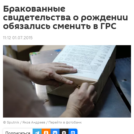
Бракованные
свидетельства о рождении
обязались сменить в ГРС
11:12 01.07.2015
©
Sputnik
/ Яков Андреев
/
Перейти в фотобанк
Подписаться