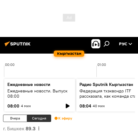
РУС
Кыргызстан
00:00
01:00
Ежедневные новости
Радио Sputnik Кыргызстан
Ежедневные новости. Выпуск
Федерация тхэквондо ITF
08:00
рассказала, как команда ста
жертвой мошенников
08:00
08:04
4 мин
40 мин
Вчера
Сегодня
К эфиру
г. Бишкек
89.3