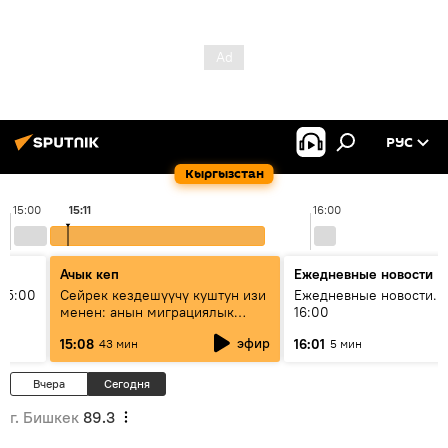
РУС
Кыргызстан
15:00
15:11
16:00
Ачык кеп
Ежедневные новости
15:00
Сейрек кездешүүчү куштун изи
Ежедневные новости. 
менен: анын миграциялык
16:00
жолу эмнеден кабар берет?
эфир
15:08
16:01
43 мин
5 мин
Вчера
Сегодня
г. Бишкек
89.3