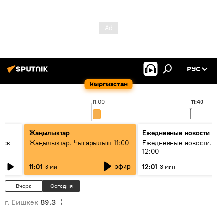
РУС
Кыргызстан
11:00
11:40
Жаңылыктар
Ежедневные новости
уск
Жаңылыктар. Чыгарылыш 11:00
Ежедневные новости. 
12:00
эфир
11:01
12:01
3 мин
3 мин
Вчера
Сегодня
г. Бишкек
89.3