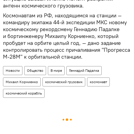
антенн космического грузовика.
Космонавтам из РФ, находящимся на станции —
командиру экипажа 44-й экспедиции МКС новому
космическому рекордсмену Геннадию Падалке
и бортинженеру Михаилу Корниенко, который
пробудет на орбите целый год, — дано задание
контролировать процесс причаливания "Прогресса
М-28М" к орбитальной станции.
Новости
Общество
В мире
Геннадий Падалка
Михаил Корниенко
космический грузовик
космонавт
космический корабль