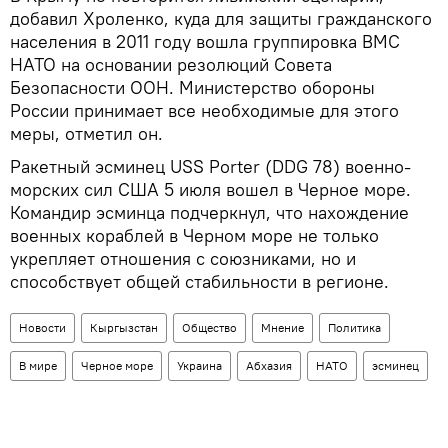
добавил Хроленко, куда для защиты гражданского
населения в 2011 году вошла группировка ВМС
НАТО на основании резолюций Совета
Безопасности ООН. Министерство обороны
России принимает все необходимые для этого
меры, отметил он.
Ракетный эсминец USS Porter (DDG 78) военно-
морских сил США 5 июля вошел в Черное море.
Командир эсминца подчеркнул, что нахождение
военных кораблей в Черном море не только
укрепляет отношения с союзниками, но и
способствует общей стабильности в регионе.
Новости
Кыргызстан
Общество
Мнение
Политика
В мире
Черное море
Украина
Абхазия
НАТО
эсминец