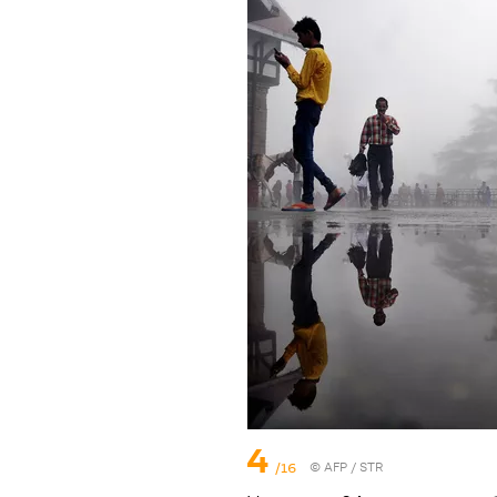
4
/16
©
AFP
/ STR