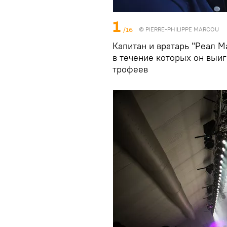
1
/16
© PIERRE-PHILIPPE MARCOU
Капитан и вратарь "Реал М
в течение которых он выи
трофеев