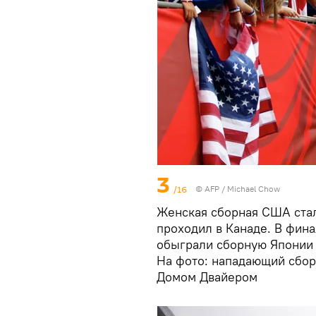
3
/16
©
AFP
/ Michael Chow
Женская сборная США стал
проходил в Канаде. В фин
обыграли сборную Японии 
На фото: нападающий сбо
Домом Двайером