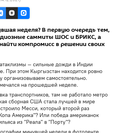
вшая неделя? В первую очередь тем,
ндиозные саммиты ШОС и БРИКС, а
 найти компромисс в решении своих
катаклизмы — сильные дожди в Индии
пе. При этом Кыргызстан находится ровно
у организовываем самостоятельно.
мечался на прошедшей неделе.
вка транспортников, там не работало метро
ская сборная США стала лучшей в мире
сстроило Месси, который второй раз
"Копа Америка"? Или победа американок
ильяса из "Реала" в "Порту"?
тографии минувшей недели в фотоленте