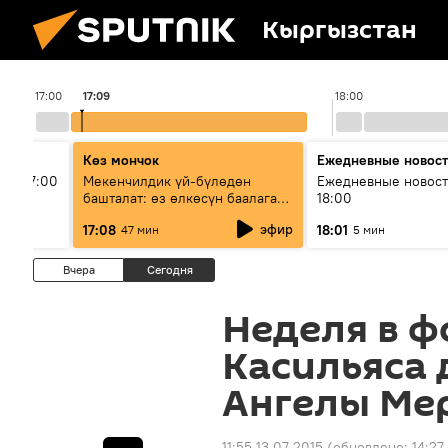
Кыргызстан
17:00
17:09
18:00
Көз мончок
Ежедневные новос
ыш 17:00
Мекенчилдик үй-бүлөдөн
Ежедневные новост
башталат: өз өлкөсүн баалаган
18:00
муунду кантип тарбиялоо
эфир
17:08
18:01
47 мин
5 мин
керек?
Вчера
Сегодня
Неделя в ф
Касильяса 
Ангелы Ме
11:55 13.07.2015
(обновлено:
14:27