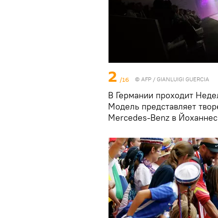
2
/16
©
AFP
/ GIANLUIGI GUERCIA
В Германии проходит Неде
Модель представляет твор
Mercedes-Benz в Йоханнес