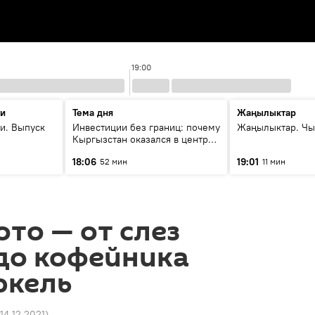
19:00
ти
Тема дня
Жаңылыктар
и. Выпуск
Инвестиции без границ: почему
Жаңылыктар. Чы
Кыргызстан оказался в центре
внимания бизнеса
18:06
19:01
52 мин
11 мин
ото — от слез
до кофейника
ркель
 14.12.2021
)