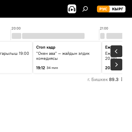
РУС
КЫРГ
20:00
21:00
Стоп кадр
Ежедневные 
гарылыш 19:00
"Окен ава" — жайдын элдик
Ежедневные н
комедиясы
20:00
19:12
20:01
34 мин
7 мин
г. Бишкек
89.3