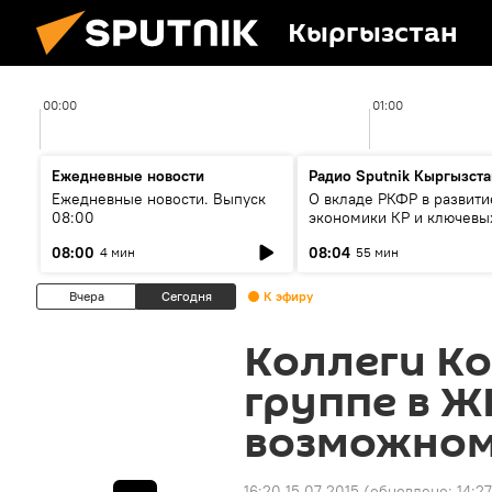
Кыргызстан
00:00
01:00
Ежедневные новости
Радио Sputnik Кыргызста
Ежедневные новости. Выпуск
О вкладе РКФР в развити
08:00
экономики КР и ключевы
секторах до 2030 года
08:00
08:04
4 мин
55 мин
Вчера
Сегодня
К эфиру
Коллеги К
группе в Ж
возможном
16:20 15.07.2015
(обновлено:
14:27