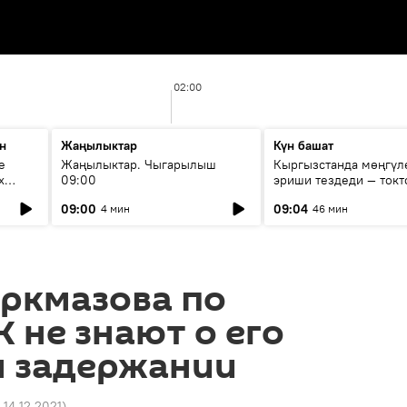
02:00
н
Жаңылыктар
Күн башат
е
Жаңылыктар. Чыгарылыш
Кыргызстанда мөңгүл
х
09:00
эриши тездеди — токт
мүмкүн эмеспи?
09:00
09:04
4 мин
46 мин
оркмазова по
К не знают о его
 задержании
 14.12.2021
)