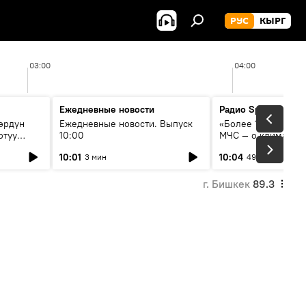
РУС
КЫРГ
03:00
04:00
Ежедневные новости
Радио Sputnik Кыр
өрдүн
Ежедневные новости. Выпуск
«Более 1200 сёл в 
отуу
10:00
МЧС — о климате, 
системе оповещен
10:01
10:04
3 мин
49 мин
населения
г. Бишкек
89.3