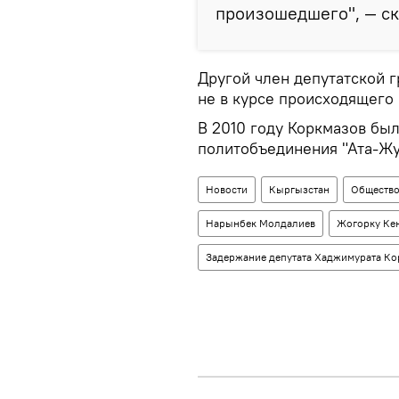
произошедшего", — ск
Другой член депутатской 
не в курсе происходящего 
В 2010 году Коркмазов был
политобъединения "Ата-Жу
Новости
Кыргызстан
Обществ
Нарынбек Молдалиев
Жогорку Ке
Задержание депутата Хаджимурата Ко