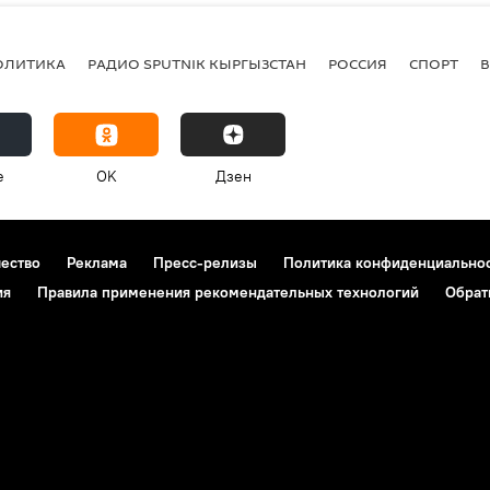
ОЛИТИКА
РАДИО SPUTNIK КЫРГЫЗСТАН
РОССИЯ
СПОРТ
e
OK
Дзен
чество
Реклама
Пресс-релизы
Политика конфиденциально
ия
Правила применения рекомендательных технологий
Обрат