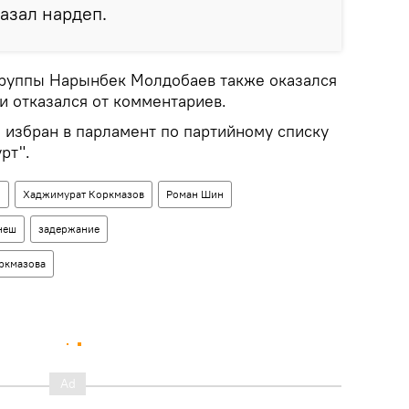
азал нардеп.
группы Нарынбек Молдобаев также оказался
и отказался от комментариев.
 избран в парламент по партийному списку
рт".
о
Хаджимурат Коркмазов
Роман Шин
неш
задержание
ркмазова