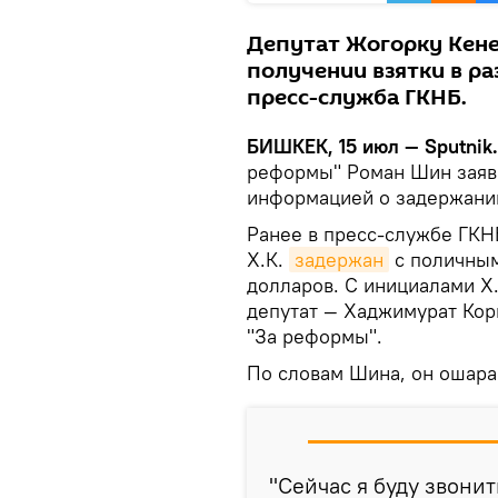
Депутат Жогорку Кене
получении взятки в р
пресс-служба ГКНБ.
БИШКЕК, 15 июл — Sputnik.
реформы" Роман Шин заяви
информацией о задержани
Ранее в пресс-службе ГКН
Х.К.
задержан
с поличным
долларов. С инициалами Х.
депутат — Хаджимурат Корк
"За реформы".
По словам Шина, он ошара
"Сейчас я буду звонит