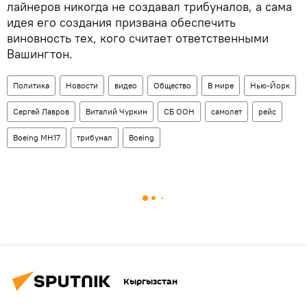
лайнеров никогда не создавал трибуналов, а сама
идея его создания призвана обеспечить
виновность тех, кого считает ответственными
Вашингтон.
Политика
Новости
видео
Общество
В мире
Нью-Йорк
Сергей Лавров
Виталий Чуркин
СБ ООН
самолет
рейс
Boeing MH17
трибунал
Boeing
Кыргызстан