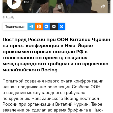
1:33
Воспроизвести
©
Ruptly
видео
Подписаться
Постпред России при ООН Виталий Чуркин
на пресс-конференции в Нью-Йорке
прокомментировал позицию РФ в
голосовании по проекту создания
международного трибунала по крушению
малайзийского Boeing.
Попыткой создания нового очага конфронтации
назвал продвижение резолюции Совбеза ООН
о создании международного трибунала
по крушению малайзийского Boeing постпред
России при организации Виталий Чуркин. Такое
заявление он сделал во время брифинга в Нью-