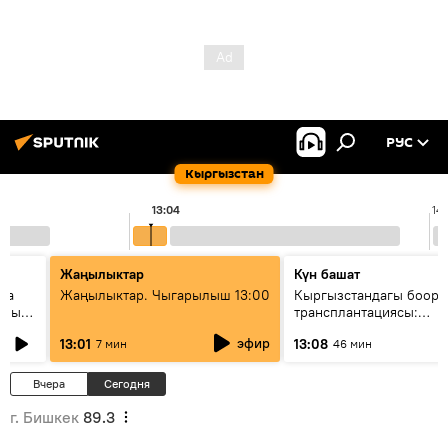
РУС
Кыргызстан
13:04
14
Жаңылыктар
Күн башат
ела
Жаңылыктар. Чыгарылыш 13:00
Кыргызстандагы боор
еных
трансплантациясы:
жетишкендиктер жана 
эфир
13:01
13:08
7 мин
46 мин
келечеги
Вчера
Сегодня
г. Бишкек
89.3