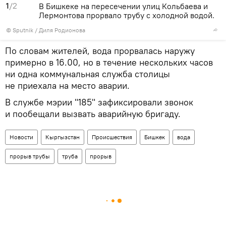
1
/2
В Бишкеке на пересечении улиц Кольбаева и
Лермонтова прорвало трубу с холодной водой.
©
Sputnik
/ Диля Родионова
По словам жителей, вода прорвалась наружу
примерно в 16.00, но в течение нескольких часов
ни одна коммунальная служба столицы
не приехала на место аварии.
В службе мэрии "185" зафиксировали звонок
и пообещали вызвать аварийную бригаду.
Новости
Кыргызстан
Происшествия
Бишкек
вода
прорыв трубы
труба
прорыв