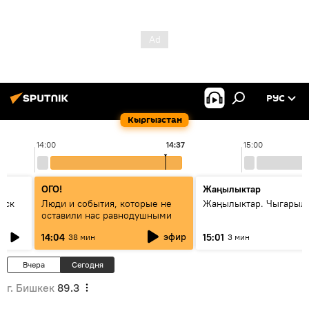
РУС
Кыргызстан
14:00
14:37
15:00
ОГО!
Жаңылыктар
уск
Люди и события, которые не
Жаңылыктар. Чыгарыл
оставили нас равнодушными
эфир
14:04
15:01
38 мин
3 мин
Вчера
Сегодня
г. Бишкек
89.3