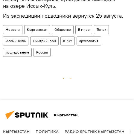
на озере Иссык-Куль.
Из экспедиции подводники вернутся 25 августа.
Новости
Кыргызстан
Общество
В мире
Томск
Иссык-Куль
Дмитрий Горн
КРСУ
археология
исследование
Россия
Кыргызстан
КЫРГЫЗСТАН
ПОЛИТИКА
РАДИО SPUTNIK КЫРГЫЗСТАН
Р