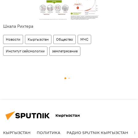
Шкала Рихтера
Новости
Кыргызстан
Общество
МЧС
Институт сейсмологии
землетрясение
Кыргызстан
КЫРГЫЗСТАН
ПОЛИТИКА
РАДИО SPUTNIK КЫРГЫЗСТАН
Р