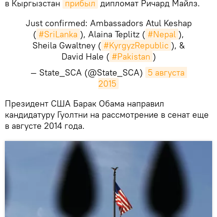
в Кыргызстан
прибыл
дипломат Ричард Майлз.
Just confirmed: Ambassadors Atul Keshap
(
#SriLanka
), Alaina Teplitz (
#Nepal
),
Sheila Gwaltney (
#KyrgyzRepublic
), &
David Hale (
#Pakistan
)
— State_SCA (@State_SCA)
5 августа 
2015
Президент США Барак Обама направил
кандидатуру Гуолтни на рассмотрение в сенат еще
в августе 2014 года.