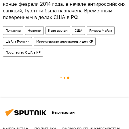
конце февраля 2014 года, в начале антироссийских
санкций, Гуолтни была назначена Временным
поверенным в делах США в РФ.
Политика
Новости
Кыргызстан
США
Ричард Майлз
Шейла Гуолтни
Министерство иностранных дел КР
Посольство США в КР
Кыргызстан
КЫРГЫЗСТАН
ПОЛИТИКА
РАДИО SPUTNIK КЫРГЫЗСТАН
Р