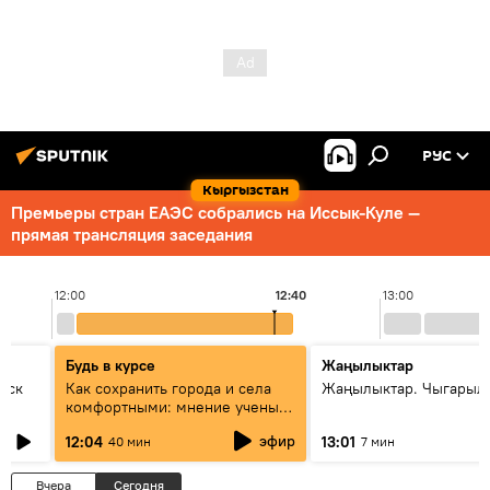
РУС
Кыргызстан
Премьеры стран ЕАЭС собрались на Иссык-Куле —
прямая трансляция заседания
12:00
12:40
13:00
Будь в курсе
Жаңылыктар
уск
Как сохранить города и села
Жаңылыктар. Чыгарыл
комфортными: мнение ученых
Евразии
эфир
12:04
13:01
40 мин
7 мин
Вчера
Сегодня