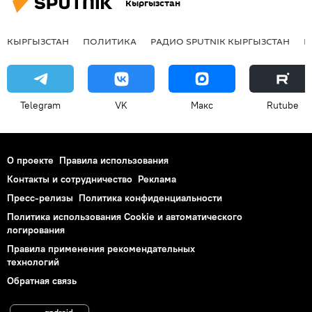
Кыргызстан
КЫРГЫЗСТАН
ПОЛИТИКА
РАДИО SPUTNIK КЫРГЫЗСТАН
Р
Telegram
VK
Макс
Rutube
О проекте
Правила использования
Контакты и сотрудничество
Реклама
Пресс-релизы
Политика конфиденциальности
Политика использования Cookie и автоматического
логирования
Правила применения рекомендательных
технологий
Обратная связь