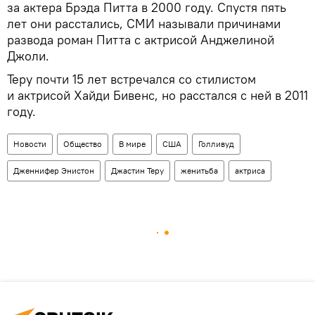
за актера Брэда Питта в 2000 году. Спустя пять
лет они расстались, СМИ называли причинами
развода роман Питта с актрисой Анджелиной
Джоли.
Теру почти 15 лет встречался со стилистом
и актрисой Хайди Бивенс, но расстался с ней в 2011
году.
Новости
Общество
В мире
США
Голливуд
Дженнифер Энистон
Джастин Теру
женитьба
актриса