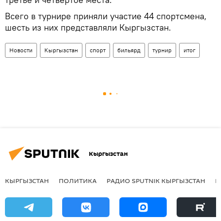
Всего в турнире приняли участие 44 спортсмена,
шесть из них представляли Кыргызстан.
Новости
Кыргызстан
спорт
бильярд
турнир
итог
Кыргызстан
КЫРГЫЗСТАН
ПОЛИТИКА
РАДИО SPUTNIK КЫРГЫЗСТАН
Р