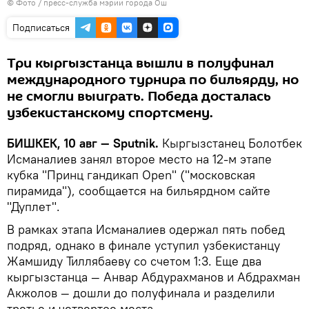
© Фото / пресс-служба мэрии города Ош
Подписаться
Три кыргызстанца вышли в полуфинал
международного турнира по бильярду, но
не смогли выиграть. Победа досталась
узбекистанскому спортсмену.
БИШКЕК, 10 авг — Sputnik.
Кыргызстанец Болотбек
Исманалиев занял второе место на 12-м этапе
кубка "Принц гандикап Open" ("московская
пирамида"), сообщается на бильярдном сайте
"Дуплет".
В рамках этапа Исманалиев одержал пять побед
подряд, однако в финале уступил узбекистанцу
Жамшиду Тиллябаеву со счетом 1:3. Еще два
кыргызстанца — Анвар Абдурахманов и Абдрахман
Акжолов — дошли до полуфинала и разделили
третье и четвертое места.