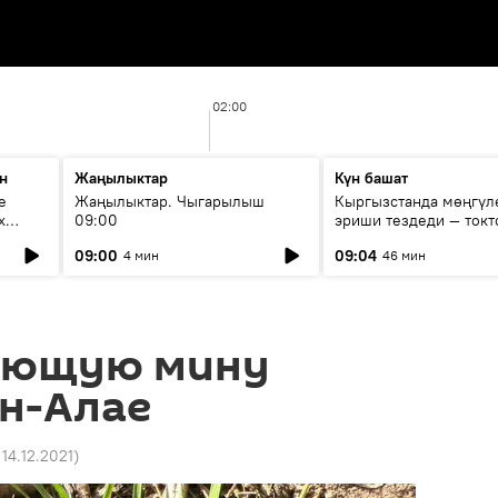
02:00
н
Жаңылыктар
Күн башат
е
Жаңылыктар. Чыгарылыш
Кыргызстанда мөңгүл
х
09:00
эриши тездеди — токт
мүмкүн эмеспи?
09:00
09:04
4 мин
46 мин
ающую мину
он-Алае
 14.12.2021
)