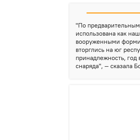
"По предварительным
использована как на
вооруженными формир
вторглись на юг респ
принадлежность, год 
снаряда", — сказала Б