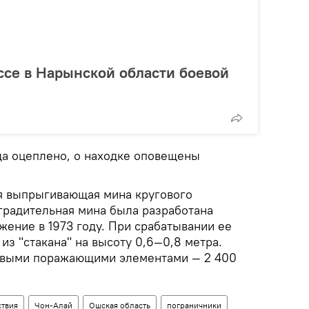
ссе в Нарынской области боевой
а оцеплено, о находке оповещены
я выпрыгивающая мина кругового
градительная мина была разработана
жение в 1973 году. При срабатывании ее
из "стакана" на высоту 0,6—0,8 метра.
овыми поражающими элементами — 2 400
твия
Чон-Алай
Ошская область
пограничники