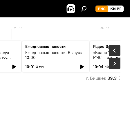
РУС
КЫРГ
03:00
04:00
Ежедневные новости
Радио Sputnik Кыр
өрдүн
Ежедневные новости. Выпуск
«Более 1200 сёл в 
отуу
10:00
МЧС — о климате, 
системе оповещен
10:01
10:04
3 мин
49 мин
населения
г. Бишкек
89.3