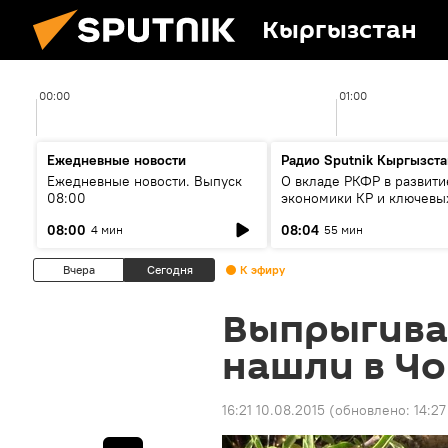
Кыргызстан
00:00
01:00
Ежедневные новости
Радио Sputnik Кыргызста
Ежедневные новости. Выпуск
О вкладе РКФР в развити
08:00
экономики КР и ключевы
секторах до 2030 года
08:00
08:04
4 мин
55 мин
Вчера
Сегодня
К эфиру
Выпрыгив
нашли в Ч
16:21 10.08.2015
(обновлено:
14:27