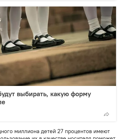
будут выбирать, какую форму
ле
дного миллиона детей 27 процентов имеют
ользование их в качестве носителя поможет