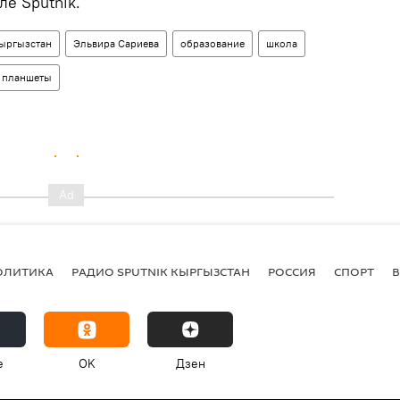
ле Sputnik.
ыргызстан
Эльвира Сариева
образование
школа
планшеты
ОЛИТИКА
РАДИО SPUTNIK КЫРГЫЗСТАН
РОССИЯ
СПОРТ
e
OK
Дзен