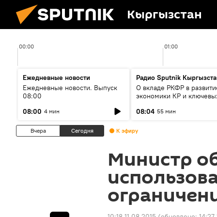
Кыргызстан
00:00
01:00
Ежедневные новости
Радио Sputnik Кыргызста
Ежедневные новости. Выпуск
О вкладе РКФР в развити
08:00
экономики КР и ключевы
секторах до 2030 года
08:00
08:04
4 мин
55 мин
Вчера
Сегодня
К эфиру
Министр об
использов
ограничени
10:18 11.08.2015
(обновлено:
14:27