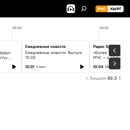
РУС
КЫРГ
03:00
04:00
Ежедневные новости
Радио Sputnik Кыр
өрдүн
Ежедневные новости. Выпуск
«Более 1200 сёл в 
отуу
10:00
МЧС — о климате, 
системе оповещен
10:01
10:04
3 мин
49 мин
населения
г. Бишкек
89.3