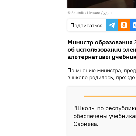
Воспроизвести
©
Sputnik
/ Михаил Дудин
видео
Подписаться
Министр образования Э
об использовании элек
альтернативы учебник
По мнению министра, пре
в школе родилось, прежде 
"Школы по республике
обеспечены учебникам
Сариева.