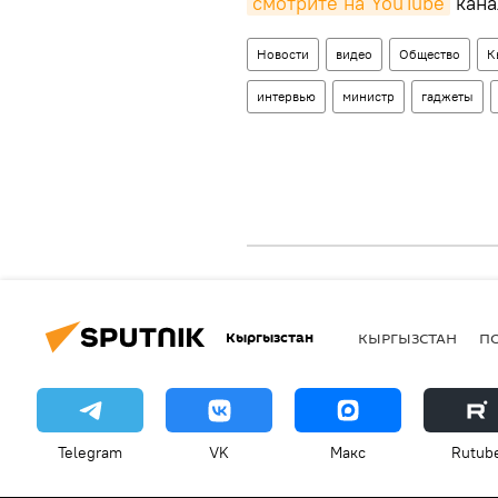
смотрите на YouTube
кана
Новости
видео
Общество
К
интервью
министр
гаджеты
Кыргызстан
КЫРГЫЗСТАН
П
Telegram
VK
Макс
Rutub