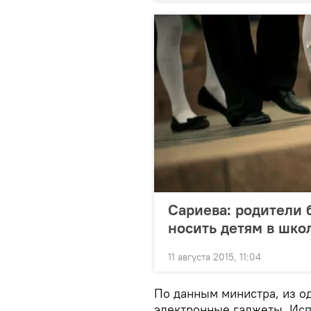
Сариева: родители 
носить детям в шко
11 августа 2015, 11:04
По данным министра, из о
электронные гаджеты. Исп