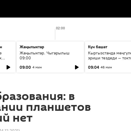
02:00
н
Жаңылыктар
Күн башат
е
Жаңылыктар. Чыгарылыш
Кыргызстанда мөңгүл
х
09:00
эриши тездеди — токт
мүмкүн эмеспи?
09:00
09:04
4 мин
46 мин
разования: в
ании планшетов
й нет
 14.12.2021
)