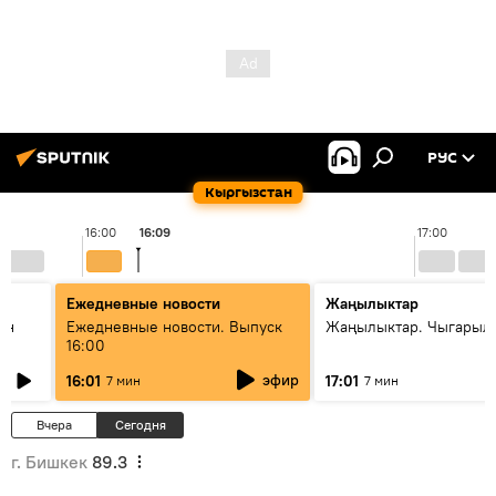
РУС
Кыргызстан
16:00
16:09
17:00
Ежедневные новости
Жаңылыктар
ан
Ежедневные новости. Выпуск
Жаңылыктар. Чыгарыл
16:00
эфир
16:01
17:01
7 мин
7 мин
Вчера
Сегодня
г. Бишкек
89.3