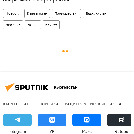
Новости
Кыргызстан
Происшествия
Таджикистан
милиция
гашиш
брикет
Кыргызстан
КЫРГЫЗСТАН
ПОЛИТИКА
РАДИО SPUTNIK КЫРГЫЗСТАН
Р
Telegram
VK
Макс
Rutube