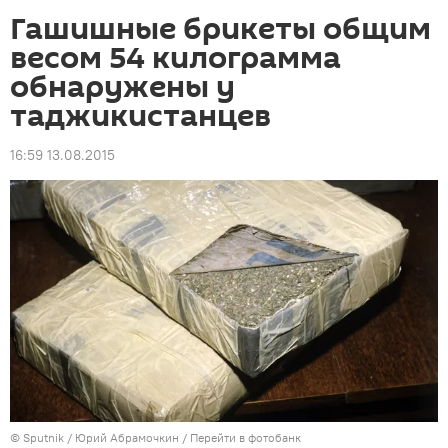
Гашишные брикеты общим
весом 54 килограмма
обнаружены у
таджикистанцев
16:59 13.08.2015
©
Sputnik
/ Юрий Абрамочкин
/
Перейти в фотобанк