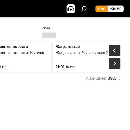
РУС
КЫРГ
21:00
евные новости
Жаңылыктар
евные новости. Выпуск
Жаңылыктар. Чыгарылыш 21:00
21:01
5 мин
10 мин
г. Бишкек
89.3