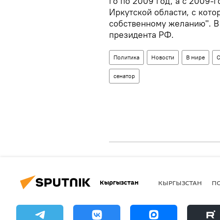
го по 2009 год, а с 2009-г
Иркутской области, с кото
собственному желанию". В 
президента РФ.
Политика
Новости
В мире
С
сенатор
Кыргызстан
КЫРГЫЗСТАН
П