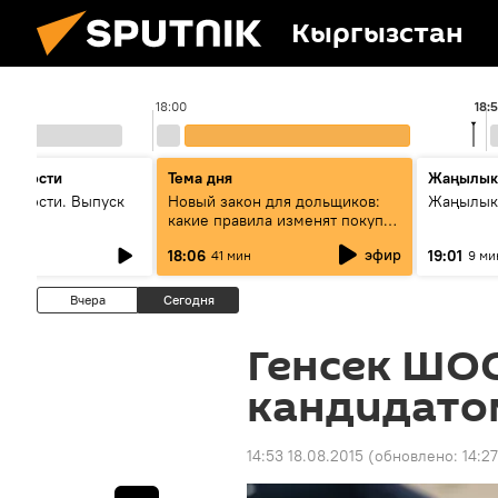
Кыргызстан
18:00
18:
 новости
Тема дня
Жаңылык
новости. Выпуск
Новый закон для дольщиков:
Жаңылыкт
какие правила изменят покупку
квартир
эфир
18:06
19:01
41 мин
9 ми
Вчера
Сегодня
Генсек ШОС
кандидатом
14:53 18.08.2015
(обновлено:
14:27