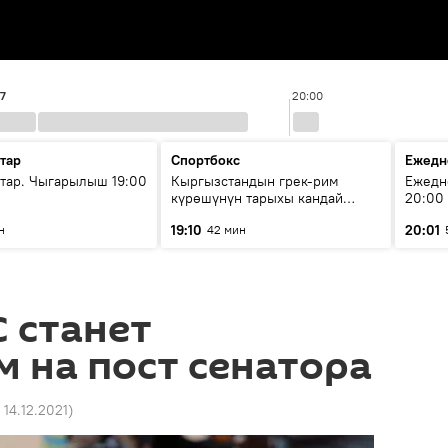
57
20:00
тар
Спортбокс
Ежедн
ар. Чыгарылыш 19:00
Кыргызстандын грек-рим
Ежедн
күрөшүнүн тарыхы кандай
20:00
башталган?
19:10
20:01
н
42 мин
 станет
 на пост сенатора
 14.12.2021
)