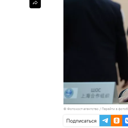
© Фотохост-агентство
/
Перейти в фото
Подписаться