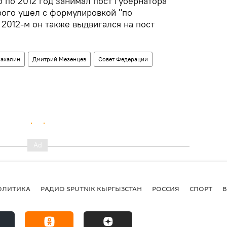
о по 2012 год занимал пост губернатора
рого ушел с формулировкой "по
2012-м он также выдвигался на пост
ахалин
Дмитрий Мезенцев
Совет Федерации
ОЛИТИКА
РАДИО SPUTNIK КЫРГЫЗСТАН
РОССИЯ
СПОРТ